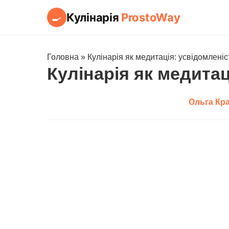
Кулінарія
ProstoWay
🍳
Головна
»
Кулінарія як медитація: усвідомленіс
Кулінарія як медитац
Ольга Кр