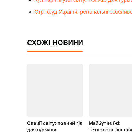
Кулінарні музеї світу: ТОП-15 для гурм
Стрітфуд України: регіональні особливо
СХОЖІ НОВИНИ
Спеції світу: повний гід
Майбутнє їжі:
для гурмана
технології і іннова