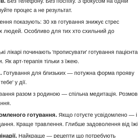
в.
Без телефону. Без поспіху. З фокусом на одній
нуйте процес а не результат.
ння показують: 30 хв готування знижує стрес
ох людей. Особливо для тих хто схильний до
кі лікарі починають 'прописувати' готування пацієнт
. Як арт-терапія тільки з їжею.
.
Готування для близьких — потужна форма прояву
ебе' у дії.
вання разом з родиною — спільна медитація. Розмов
ання.
домленого готування.
Якщо готуєте усвідомлено — і
дання. Краще травлення. Глибше задоволення від їжі
нарії.
Найкраще — рецепти що потребують