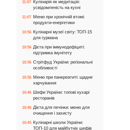
Кулінарія як медитація:
11:07
усвідомленість на кухні
Меню при хронічній втомі:
11:07
продукти-енергетики
Кулінарні музеї світу: ТОП-15
10:56
для гурмана
Дієта при іммунодефіциті:
10:56
підтримка імунітету
Стрітфуд України: регіональні
10:56
особливості
Меню при панкреатиті: щадне
10:56
харчування
Шефи України: топові кухарі
10:46
ресторанів
Дієта для печінки: меню для
10:46
очищення і захисту
Кулінарні школи України:
10:45
ТОП-10 для майбутніх шефів