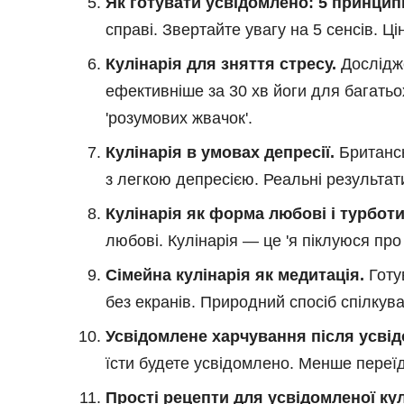
Як готувати усвідомлено: 5 принципі
справі. Звертайте увагу на 5 сенсів. Ці
Кулінарія для зняття стресу.
Дослідже
ефективніше за 30 хв йоги для багать
'розумових жвачок'.
Кулінарія в умовах депресії.
Британсь
з легкою депресією. Реальні результати
Кулінарія як форма любові і турботи
любові. Кулінарія — це 'я піклуюся про т
Сімейна кулінарія як медитація.
Готу
без екранів. Природний спосіб спілкув
Усвідомлене харчування після усві
їсти будете усвідомлено. Менше переї
Прості рецепти для усвідомленої кулі