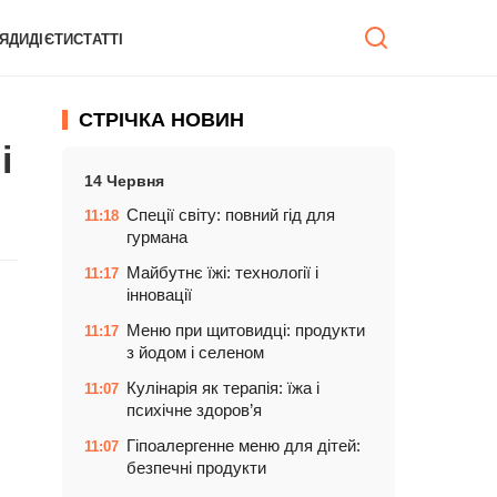
ЯДИ
ДІЄТИ
СТАТТІ
СТРІЧКА НОВИН
і
14 Червня
Спеції світу: повний гід для
11:18
гурмана
Майбутнє їжі: технології і
11:17
інновації
Меню при щитовидці: продукти
11:17
з йодом і селеном
Кулінарія як терапія: їжа і
11:07
психічне здоров’я
Гіпоалергенне меню для дітей:
11:07
безпечні продукти