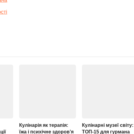
ана
сті
Кулінарія як терапія:
Кулінарні музеї світу:
ції
їжа і психічне здоров’я
ТОП-15 для гурмана