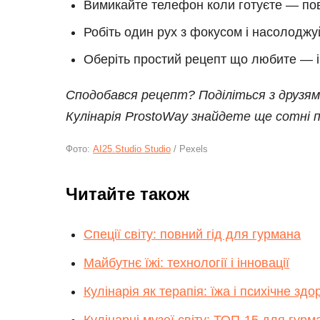
Вимикайте телефон коли готуєте — пов
Робіть один рух з фокусом і насолоджу
Оберіть простий рецепт що любите — і 
Сподобався рецепт? Поділіться з друзями
Кулінарія ProstoWay знайдете ще сотні п
Фото:
AI25.Studio Studio
/ Pexels
Читайте також
Спеції світу: повний гід для гурмана
Майбутнє їжі: технології і інновації
Кулінарія як терапія: їжа і психічне здо