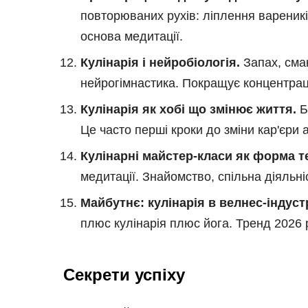
повторюваних рухів: ліплення вареників
основа медитації.
Кулінарія і нейробіологія.
Запах, смак
нейрогімнастика. Покращує концентраці
Кулінарія як хобі що змінює життя.
Б
Це часто перші кроки до зміни кар'єри 
Кулінарні майстер-класи як форма те
медитації. Знайомство, спільна діяльніст
Майбутнє: кулінарія в велнес-індустр
плюс кулінарія плюс йога. Тренд 2026 
Секрети успіху