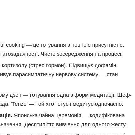
ul cooking — це готування з повною присутністю.
багатозадачності. Чисте зосередження на процесі.
 кортизолу (стрес-гормон). Підвищує дофамін
ктивує парасимпатичну нервову систему — стан
ому дзен — готування одна з форм медитації. Шеф-
а. 'Tenzo' — той хто готує і медитує одночасно.
ація.
Японська чайна церемонія — кодифікована
начення. Десятиліття вивчення для одного жесту.