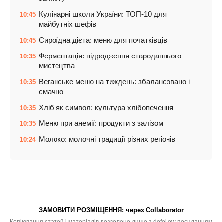
Кулінарні школи України: ТОП-10 для
10:45
майбутніх шефів
Сироїдна дієта: меню для початківців
10:45
Ферментація: відродження стародавнього
10:35
мистецтва
Веганське меню на тиждень: збалансовано і
10:35
смачно
Хліб як символ: культура хлібопечення
10:35
Меню при анемії: продукти з залізом
10:35
Молоко: молочні традиції різних регіонів
10:24
ЗАМОВИТИ РОЗМІЩЕННЯ:
через Collaborator
Копіювання статей і матеріалів дозволено лише з dofollow посиланням