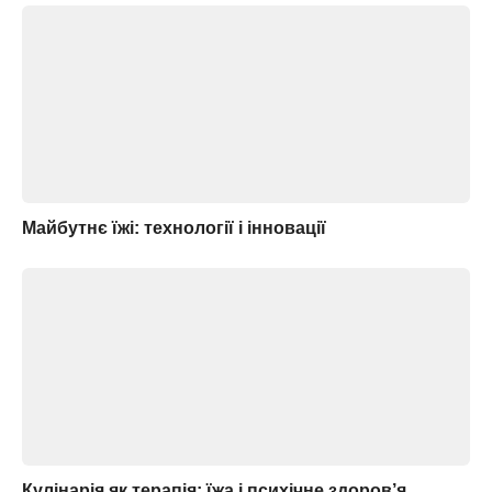
Майбутнє їжі: технології і інновації
Кулінарія як терапія: їжа і психічне здоров’я