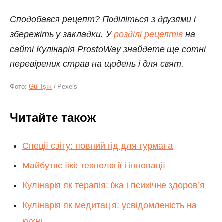
Сподобався рецепт? Поділіться з друзями і
збережіть у закладки. У
розділі рецептів
на
сайті Кулінарія ProstoWay знайдете ще сотні
перевірених страв на щодень і для свят.
Фото:
Gül Işık
/ Pexels
Читайте також
Спеції світу: повний гід для гурмана
Майбутнє їжі: технології і інновації
Кулінарія як терапія: їжа і психічне здоров’я
Кулінарія як медитація: усвідомленість на
кухні