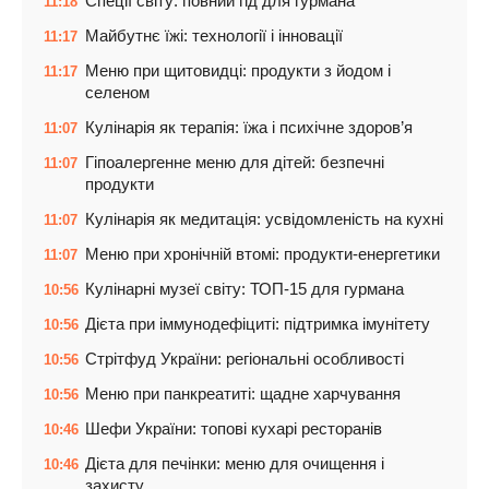
Спеції світу: повний гід для гурмана
11:18
Майбутнє їжі: технології і інновації
11:17
Меню при щитовидці: продукти з йодом і
11:17
селеном
Кулінарія як терапія: їжа і психічне здоров’я
11:07
Гіпоалергенне меню для дітей: безпечні
11:07
продукти
Кулінарія як медитація: усвідомленість на кухні
11:07
Меню при хронічній втомі: продукти-енергетики
11:07
Кулінарні музеї світу: ТОП-15 для гурмана
10:56
Дієта при іммунодефіциті: підтримка імунітету
10:56
Стрітфуд України: регіональні особливості
10:56
Меню при панкреатиті: щадне харчування
10:56
Шефи України: топові кухарі ресторанів
10:46
Дієта для печінки: меню для очищення і
10:46
захисту