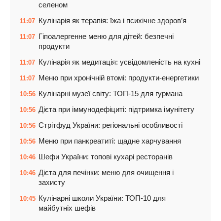
селеном
Кулінарія як терапія: їжа і психічне здоров’я
11:07
Гіпоалергенне меню для дітей: безпечні
11:07
продукти
Кулінарія як медитація: усвідомленість на кухні
11:07
Меню при хронічній втомі: продукти-енергетики
11:07
Кулінарні музеї світу: ТОП-15 для гурмана
10:56
Дієта при іммунодефіциті: підтримка імунітету
10:56
Стрітфуд України: регіональні особливості
10:56
Меню при панкреатиті: щадне харчування
10:56
Шефи України: топові кухарі ресторанів
10:46
Дієта для печінки: меню для очищення і
10:46
захисту
Кулінарні школи України: ТОП-10 для
10:45
майбутніх шефів