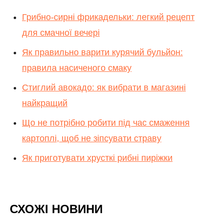
Грибно-сирні фрикадельки: легкий рецепт
для смачної вечері
Як правильно варити курячий бульйон:
правила насиченого смаку
Стиглий авокадо: як вибрати в магазині
найкращий
Що не потрібно робити під час смаження
картоплі, щоб не зіпсувати страву
Як приготувати хрусткі рибні пиріжки
СХОЖІ НОВИНИ