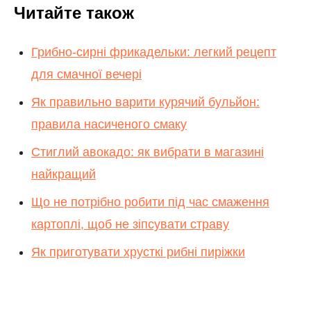
Читайте також
Грибно-сирні фрикадельки: легкий рецепт
для смачної вечері
Як правильно варити курячий бульйон:
правила насиченого смаку
Стиглий авокадо: як вибрати в магазині
найкращий
Що не потрібно робити під час смаження
картоплі, щоб не зіпсувати страву
Як приготувати хрусткі рибні пиріжки