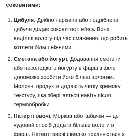
соковитими:
Цибуля.
Дрібно нарізана або подрібнена
цибуля додає соковитості м’ясу. Вона
виділяє вологу під час смаження, що робить
котлети більш ніжними.
Сметана або йогурт.
Додавання сметани
або несолодкого йогурту в фарш з філе
допоможе зробити його більш вологим.
Молочні продукти додають легку кремову
текстуру, яка зберігається навіть після
термообробки.
Натерті овочі.
Морква або кабачки — це
чудовий спосіб додати більше вологи в
фарш. Натерті овочі швидко поєднуються з