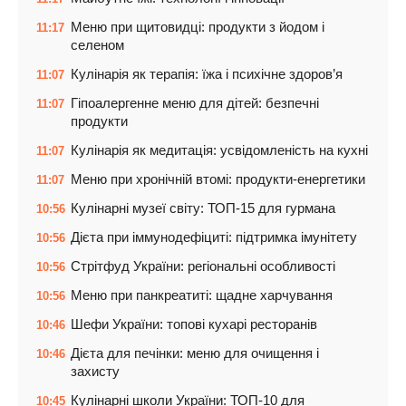
Меню при щитовидці: продукти з йодом і
11:17
селеном
Кулінарія як терапія: їжа і психічне здоров’я
11:07
Гіпоалергенне меню для дітей: безпечні
11:07
продукти
Кулінарія як медитація: усвідомленість на кухні
11:07
Меню при хронічній втомі: продукти-енергетики
11:07
Кулінарні музеї світу: ТОП-15 для гурмана
10:56
Дієта при іммунодефіциті: підтримка імунітету
10:56
Стрітфуд України: регіональні особливості
10:56
Меню при панкреатиті: щадне харчування
10:56
Шефи України: топові кухарі ресторанів
10:46
Дієта для печінки: меню для очищення і
10:46
захисту
Кулінарні школи України: ТОП-10 для
10:45