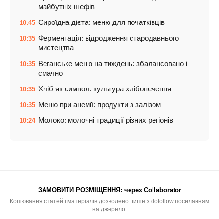
майбутніх шефів
Сироїдна дієта: меню для початківців
10:45
Ферментація: відродження стародавнього
10:35
мистецтва
Веганське меню на тиждень: збалансовано і
10:35
смачно
Хліб як символ: культура хлібопечення
10:35
Меню при анемії: продукти з залізом
10:35
Молоко: молочні традиції різних регіонів
10:24
ЗАМОВИТИ РОЗМІЩЕННЯ:
через Collaborator
Копіювання статей і матеріалів дозволено лише з dofollow посиланням
на джерело.