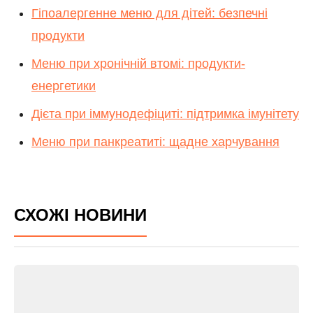
Гіпоалергенне меню для дітей: безпечні
продукти
Меню при хронічній втомі: продукти-
енергетики
Дієта при іммунодефіциті: підтримка імунітету
Меню при панкреатиті: щадне харчування
СХОЖІ НОВИНИ