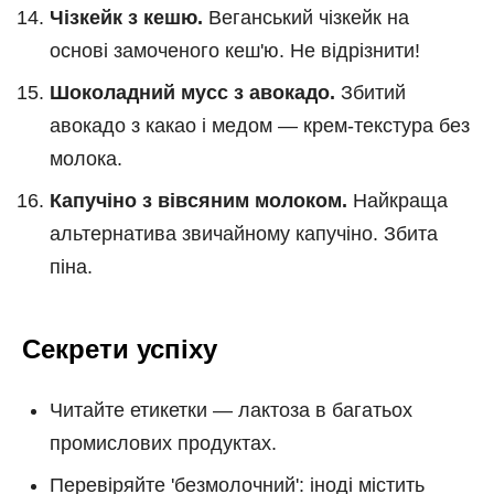
Чізкейк з кешю.
Веганський чізкейк на
основі замоченого кеш'ю. Не відрізнити!
Шоколадний мусс з авокадо.
Збитий
авокадо з какао і медом — крем-текстура без
молока.
Капучіно з вівсяним молоком.
Найкраща
альтернатива звичайному капучіно. Збита
піна.
Секрети успіху
Читайте етикетки — лактоза в багатьох
промислових продуктах.
Перевіряйте 'безмолочний': іноді містить