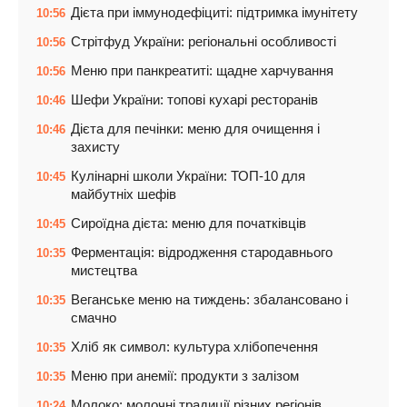
Дієта при іммунодефіциті: підтримка імунітету
10:56
Стрітфуд України: регіональні особливості
10:56
Меню при панкреатиті: щадне харчування
10:56
Шефи України: топові кухарі ресторанів
10:46
Дієта для печінки: меню для очищення і
10:46
захисту
Кулінарні школи України: ТОП-10 для
10:45
майбутніх шефів
Сироїдна дієта: меню для початківців
10:45
Ферментація: відродження стародавнього
10:35
мистецтва
Веганське меню на тиждень: збалансовано і
10:35
смачно
Хліб як символ: культура хлібопечення
10:35
Меню при анемії: продукти з залізом
10:35
Молоко: молочні традиції різних регіонів
10:24