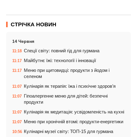
СТРІЧКА НОВИН
14 Червня
Спеції світу: повний гід для гурмана
11:18
Майбутнє їжі: технології і інновації
11:17
Меню при щитовидці: продукти з йодом і
11:17
селеном
Кулінарія як терапія: їжа і психічне здоров’я
11:07
Гіпоалергенне меню для дітей: безпечні
11:07
продукти
Кулінарія як медитація: усвідомленість на кухні
11:07
Меню при хронічній втомі: продукти-енергетики
11:07
Кулінарні музеї світу: ТОП-15 для гурмана
10:56