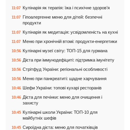
Кулінарія як терапія: їжа і психічне здоров’я
11:07
Гіпоалергенне меню для дітей: безпечні
11:07
продукти
Кулінарія як медитація: усвідомленість на кухні
11:07
Меню при хронічній втомі: продукти-енергетики
11:07
Кулінарні музеї світу: ТОП-15 для гурмана
10:56
Дієта при іммунодефіциті: підтримка імунітету
10:56
Стрітфуд України: регіональні особливості
10:56
Меню при панкреатиті: щадне харчування
10:56
Шефи України: топові кухарі ресторанів
10:46
Дієта для печінки: меню для очищення і
10:46
захисту
Кулінарні школи України: ТОП-10 для
10:45
майбутніх шефів
Сироїдна дієта: меню для початківців
10:45