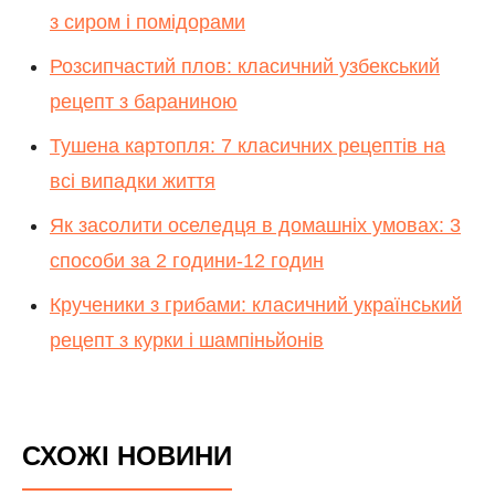
з сиром і помідорами
Розсипчастий плов: класичний узбекський
рецепт з бараниною
Тушена картопля: 7 класичних рецептів на
всі випадки життя
Як засолити оселедця в домашніх умовах: 3
способи за 2 години-12 годин
Крученики з грибами: класичний український
рецепт з курки і шампіньйонів
СХОЖІ НОВИНИ