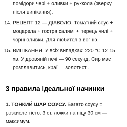
помідори чері + оливки + руккола (зверху
після випікання).
РЕЦЕПТ 12 — ДІАВОЛО. Томатний соус +
моцарела + гостра салямі + перець чилі +
чорні оливки. Для любителів вогню.
ВИПІКАННЯ. У всіх випадках: 220 °C 12-15
хв. У дровяній печі — 90 секунд. Сир має
розплавитись, краї — золотисті.
3 правила ідеальної начинки
1. ТОНКИЙ ШАР СОУСУ.
Багато соусу =
розкисле тісто. 3 ст. ложки на піцу 30 см —
максимум.