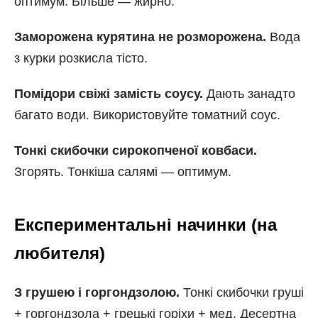
оптимум. Більше — жирно.
Заморожена курятина не розморожена.
Вода
з курки розкисла тісто.
Помідори свіжі замість соусу.
Дають занадто
багато води. Використовуйте томатний соус.
Тонкі скибочки сирокопченої ковбаси.
Згорять. Тонкіша салямі — оптимум.
Експериментальні начинки (на
любителя)
З грушею і горгондзолою.
Тонкі скибочки груші
+ горгондзола + грецькі горіхи + мед. Десертна