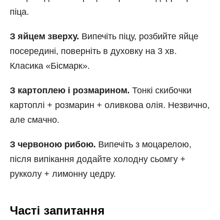
піца.
З яйцем зверху.
Випечіть піцу, розбийте яйце
посередині, поверніть в духовку на 3 хв.
Класика «Бісмарк».
З картоплею і розмарином.
Тонкі скибочки
картоплі + розмарин + оливкова олія. Незвично,
але смачно.
З червоною рибою.
Випечіть з моцарелою,
після випікання додайте холодну сьомгу +
рукколу + лимонну цедру.
Часті запитання