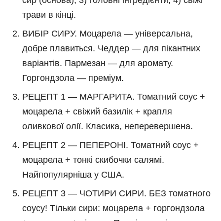
сир (основа), 3) головні інгредієнти, 4) свіжі
трави в кінці.
ВИБІР СИРУ. Моцарела — універсальна,
добре плавиться. Чеддер — для пікантних
варіантів. Пармезан — для аромату.
Горгондзола — преміум.
РЕЦЕПТ 1 — МАРГАРИТА. Томатний соус +
моцарела + свіжий базилік + крапля
оливкової олії. Класика, неперевершена.
РЕЦЕПТ 2 — ПЕПЕРОНІ. Томатний соус +
моцарела + тонкі скибочки салямі.
Найпопулярніша у США.
РЕЦЕПТ 3 — ЧОТИРИ СИРИ. БЕЗ томатного
соусу! Тільки сири: моцарела + горгондзола