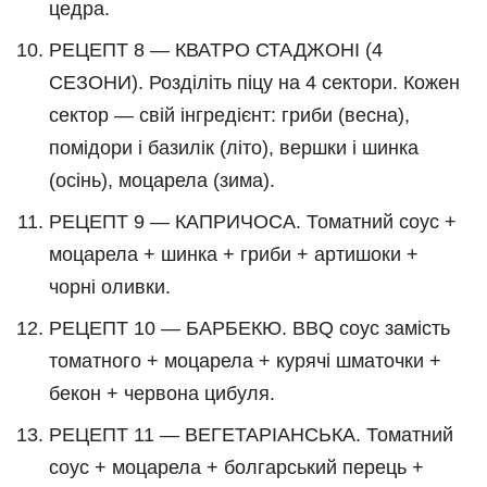
цедра.
РЕЦЕПТ 8 — КВАТРО СТАДЖОНІ (4
СЕЗОНИ). Розділіть піцу на 4 сектори. Кожен
сектор — свій інгредієнт: гриби (весна),
помідори і базилік (літо), вершки і шинка
(осінь), моцарела (зима).
РЕЦЕПТ 9 — КАПРИЧОСА. Томатний соус +
моцарела + шинка + гриби + артишоки +
чорні оливки.
РЕЦЕПТ 10 — БАРБЕКЮ. BBQ соус замість
томатного + моцарела + курячі шматочки +
бекон + червона цибуля.
РЕЦЕПТ 11 — ВЕГЕТАРІАНСЬКА. Томатний
соус + моцарела + болгарський перець +