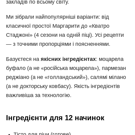
закладів по всьому світу.
Ми зібрали найпопулярніші варіанти: від
класичної простої Маргарити до «Кватро
Стаджоні» (4 сезони на одній піці). Усі рецепти
— з точними пропорціями і поясненнями.
Базуєтеся на
якісних інгредієнтах
: моцарела
буфало (а не «російська моцарела»), пармезан
реджіано (а не «голландський»), салямі мілано
(а не докторську ковбасу). Якість інгредієнтів
важливіша за технологію.
Інгредієнти для 12 начинок
Тісто для піци (готове)