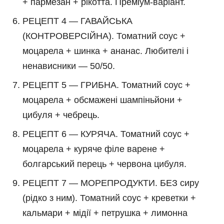
+ пармезан + рікотта. Преміум-варіант.
РЕЦЕПТ 4 — ГАВАЙСЬКА
(КОНТРОВЕРСІЙНА). Томатний соус +
моцарела + шинка + ананас. Любителі і
ненависники — 50/50.
РЕЦЕПТ 5 — ГРИБНА. Томатний соус +
моцарела + обсмажені шампіньйони +
цибуля + чебрець.
РЕЦЕПТ 6 — КУРЯЧА. Томатний соус +
моцарела + куряче філе варене +
болгарський перець + червона цибуля.
РЕЦЕПТ 7 — МОРЕПРОДУКТИ. БЕЗ сиру
(рідко з ним). Томатний соус + креветки +
кальмари + мідії + петрушка + лимонна