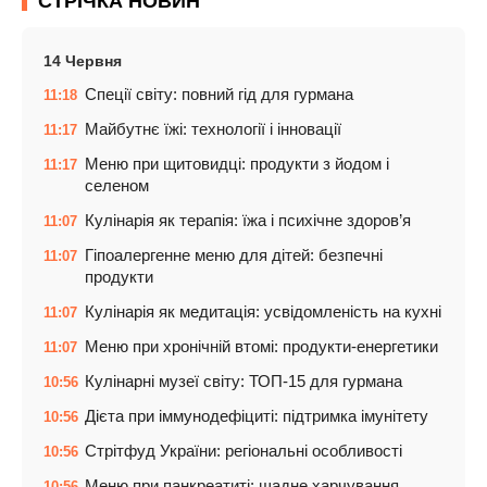
СТРІЧКА НОВИН
14 Червня
Спеції світу: повний гід для гурмана
11:18
Майбутнє їжі: технології і інновації
11:17
Меню при щитовидці: продукти з йодом і
11:17
селеном
Кулінарія як терапія: їжа і психічне здоров’я
11:07
Гіпоалергенне меню для дітей: безпечні
11:07
продукти
Кулінарія як медитація: усвідомленість на кухні
11:07
Меню при хронічній втомі: продукти-енергетики
11:07
Кулінарні музеї світу: ТОП-15 для гурмана
10:56
Дієта при іммунодефіциті: підтримка імунітету
10:56
Стрітфуд України: регіональні особливості
10:56
Меню при панкреатиті: щадне харчування
10:56