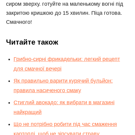
сиром зверху. готуйте на маленькому вогні під
закритою кришкою до 15 хвилин. Піца готова.
Смачного!
Читайте також
Грибно-сирні фрикадельки: легкий рецепт
для смачної вечері
Як правильно варити курячий бульйон:
правила насиченого смаку
Стиглий авокадо: як вибрати в магазині
найкращий
Що не потрібно робити під час смаження
картоплі, щоб не зіпсувати страву