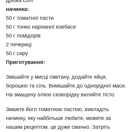
дрібка солі
начинка:
50 г томатної пасти
50 г тонко нарізаної ковбаси
50 г помідорів
2 печериці
50 г сиру
Приготування:
Змішайте у мисці сметану, додайте яйця,
борошно та сіль. Вимішайте до однорідної маси.
На змащену олією сковорідку вилийте тісто.
Змажте його томатною пастою, викладіть
начинку, яку найбільше любите, можете за
нашим рецептом. це дуже смачно. Затріть