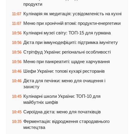
продукти
Кулінарія як медитація: усвідомленість на кухні
11:07
Меню при хронічній втомі: продукти-енергетики
11:07
Кулінарні музеї світу: ТОП-15 для гурмана
10:56
Дієта при іммунодефіциті: підтримка імунітету
10:56
Стрітфуд України: регіональні особливості
10:56
Меню при панкреатиті: щадне харчування
10:56
Шефи України: топові кухарі ресторанів
10:46
Дієта для печінки: меню для очищення і
10:46
захисту
Кулінарні школи України: ТОП-10 для
10:45
майбутніх шефів
Сироїдна дієта: меню для початківців
10:45
Ферментація: відродження стародавнього
10:35
мистецтва