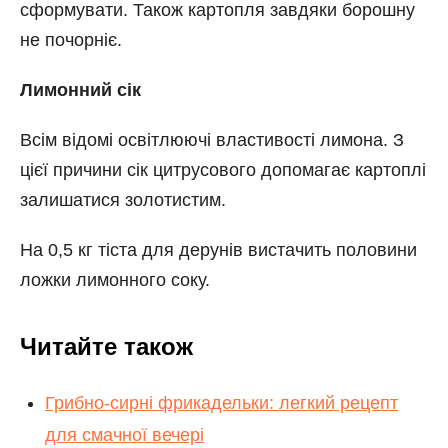
сформувати. Також картопля завдяки борошну
не почорніє.
Лимонний сік
Всім відомі освітлюючі властивості лимона. З
цієї причини сік цитрусового допомагає картоплі
залишатися золотистим.
На 0,5 кг тіста для дерунів вистачить половини
ложки лимонного соку.
Читайте також
Грибно-сирні фрикадельки: легкий рецепт
для смачної вечері