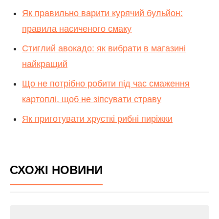
Як правильно варити курячий бульйон:
правила насиченого смаку
Стиглий авокадо: як вибрати в магазині
найкращий
Що не потрібно робити під час смаження
картоплі, щоб не зіпсувати страву
Як приготувати хрусткі рибні пиріжки
СХОЖІ НОВИНИ