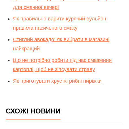
для смачної вечері
Як правильно варити курячий бульйон:
правила насиченого смаку
Стиглий авокадо: як вибрати в магазині
найкращий
Що не потрібно робити під час смаження
картоплі, щоб не зіпсувати страву
Як приготувати хрусткі рибні пиріжки
СХОЖІ НОВИНИ