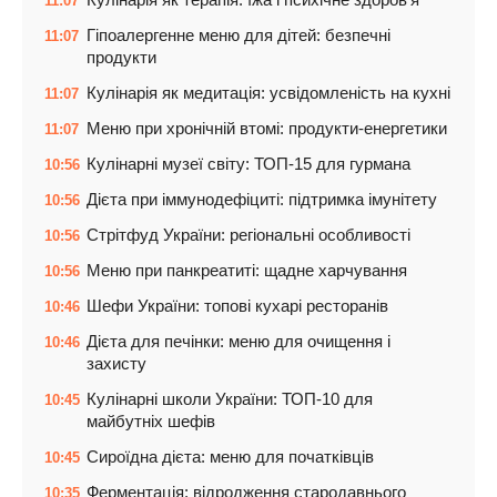
11:07
Гіпоалергенне меню для дітей: безпечні
11:07
продукти
Кулінарія як медитація: усвідомленість на кухні
11:07
Меню при хронічній втомі: продукти-енергетики
11:07
Кулінарні музеї світу: ТОП-15 для гурмана
10:56
Дієта при іммунодефіциті: підтримка імунітету
10:56
Стрітфуд України: регіональні особливості
10:56
Меню при панкреатиті: щадне харчування
10:56
Шефи України: топові кухарі ресторанів
10:46
Дієта для печінки: меню для очищення і
10:46
захисту
Кулінарні школи України: ТОП-10 для
10:45
майбутніх шефів
Сироїдна дієта: меню для початківців
10:45
Ферментація: відродження стародавнього
10:35