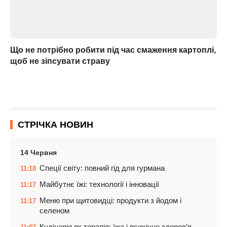
Що не потрібно робити під час смаження картоплі,
щоб не зіпсувати страву
СТРІЧКА НОВИН
14 Червня
Спеції світу: повний гід для гурмана
11:18
Майбутнє їжі: технології і інновації
11:17
Меню при щитовидці: продукти з йодом і
11:17
селеном
Кулінарія як терапія: їжа і психічне здоров’я