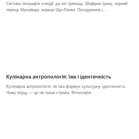
Світова географія спецій: де які прянощі. Шафран Ірану, чорний
перець Малабару, кориця Шрі-Ланки. Походження і…
Кулінарна антропологія: їжа і ідентичність
Кулінарна антропологія: як їжа формує культурну ідентичність.
Чому борщ — це не лише страва. Філософія…