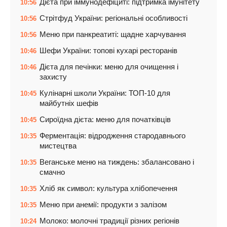
Дієта при іммунодефіциті: підтримка імунітету
10:56
Стрітфуд України: регіональні особливості
10:56
Меню при панкреатиті: щадне харчування
10:56
Шефи України: топові кухарі ресторанів
10:46
Дієта для печінки: меню для очищення і
10:46
захисту
Кулінарні школи України: ТОП-10 для
10:45
майбутніх шефів
Сироїдна дієта: меню для початківців
10:45
Ферментація: відродження стародавнього
10:35
мистецтва
Веганське меню на тиждень: збалансовано і
10:35
смачно
Хліб як символ: культура хлібопечення
10:35
Меню при анемії: продукти з залізом
10:35
Молоко: молочні традиції різних регіонів
10:24