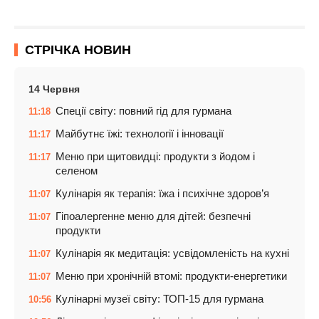
СТРІЧКА НОВИН
14 Червня
Спеції світу: повний гід для гурмана
11:18
Майбутнє їжі: технології і інновації
11:17
Меню при щитовидці: продукти з йодом і
11:17
селеном
Кулінарія як терапія: їжа і психічне здоров’я
11:07
Гіпоалергенне меню для дітей: безпечні
11:07
продукти
Кулінарія як медитація: усвідомленість на кухні
11:07
Меню при хронічній втомі: продукти-енергетики
11:07
Кулінарні музеї світу: ТОП-15 для гурмана
10:56