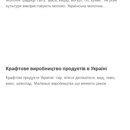
Молочні традиції світу: маса, кефір, йогурт, гхі, кумис. Як різні
культури використовують молоко. Українська молочна…
Крафтове виробництво продуктів в Україні
Крафтові продукти України: сир, м'ясні делікатеси, мед, пиво,
вино, шоколад. Маленькі виробництва що міняють ринок.