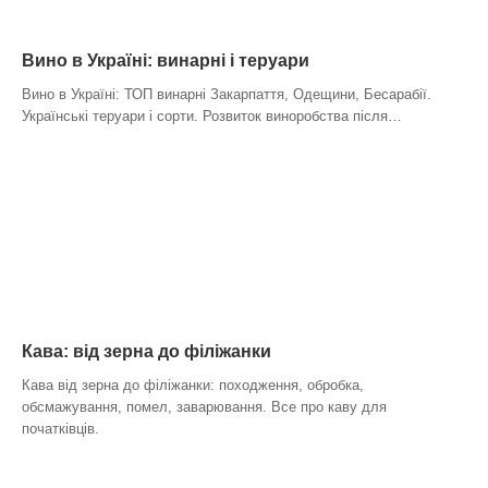
Вино в Україні: винарні і теруари
Вино в Україні: ТОП винарні Закарпаття, Одещини, Бесарабії.
Українські теруари і сорти. Розвиток виноробства після…
Кава: від зерна до філіжанки
Кава від зерна до філіжанки: походження, обробка,
обсмажування, помел, заварювання. Все про каву для
початківців.