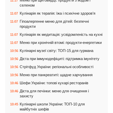
Меню при щитовидці: продукти з йодом і
11:17
селеном
Кулінарія як терапія: їжа і психічне здоров’я
11:07
Гіпоалергенне меню для дітей: безпечні
11:07
продукти
Кулінарія як медитація: усвідомленість на кухні
11:07
Меню при хронічній втомі: продукти-енергетики
11:07
Кулінарні музеї світу: ТОП-15 для гурмана
10:56
Дієта при іммунодефіциті: підтримка імунітету
10:56
Стрітфуд України: регіональні особливості
10:56
Меню при панкреатиті: щадне харчування
10:56
Шефи України: топові кухарі ресторанів
10:46
Дієта для печінки: меню для очищення і
10:46
захисту
Кулінарні школи України: ТОП-10 для
10:45
майбутніх шефів