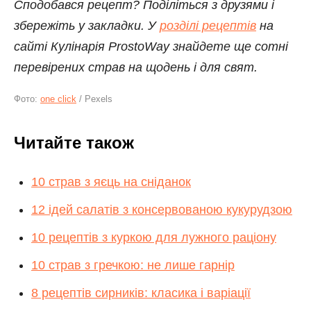
Сподобався рецепт? Поділіться з друзями і
збережіть у закладки. У
розділі рецептів
на
сайті Кулінарія ProstoWay знайдете ще сотні
перевірених страв на щодень і для свят.
Фото:
one click
/ Pexels
Читайте також
10 страв з яєць на сніданок
12 ідей салатів з консервованою кукурудзою
10 рецептів з куркою для лужного раціону
10 страв з гречкою: не лише гарнір
8 рецептів сирників: класика і варіації