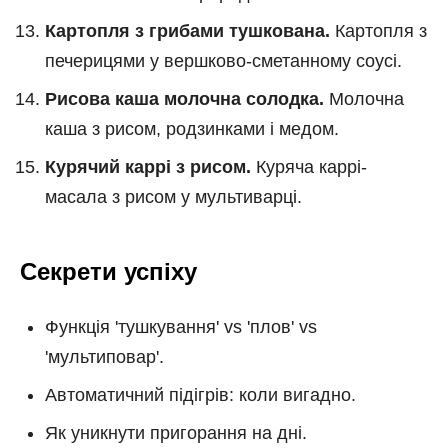
Картопля з грибами тушкована.
Картопля з
печерицями у вершково-сметанному соусі.
Рисова каша молочна солодка.
Молочна
каша з рисом, родзинками і медом.
Курячий каррі з рисом.
Куряча каррі-
масала з рисом у мультиварці.
Секрети успіху
Функція 'тушкування' vs 'плов' vs
'мультиповар'.
Автоматичний підігрів: коли вигадно.
Як уникнути пригорання на дні.