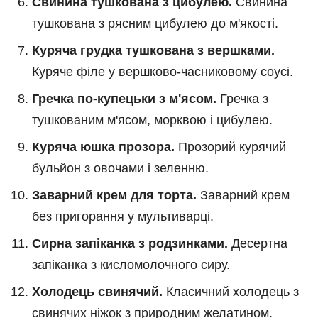
Свинина тушкована з цибулею.
Свинина
тушкована з рясним цибулею до м'якості.
Куряча грудка тушкована з вершками.
Куряче філе у вершково-часниковому соусі.
Гречка по-купецьки з м'ясом.
Гречка з
тушкованим м'ясом, морквою і цибулею.
Куряча юшка прозора.
Прозорий курячий
бульйон з овочами і зеленню.
Заварний крем для торта.
Заварний крем
без пригорання у мультиварці.
Сирна запіканка з родзинками.
Десертна
запіканка з кисломолочного сиру.
Холодець свинячий.
Класичний холодець з
свинячих ніжок з природним желатином.