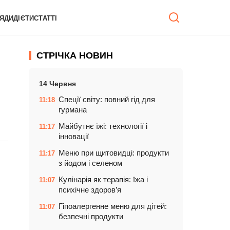
ЯДИ
ДІЄТИ
СТАТТІ
СТРІЧКА НОВИН
14 Червня
Спеції світу: повний гід для
11:18
гурмана
Майбутнє їжі: технології і
11:17
інновації
Меню при щитовидці: продукти
11:17
з йодом і селеном
Кулінарія як терапія: їжа і
11:07
психічне здоров’я
Гіпоалергенне меню для дітей:
11:07
безпечні продукти