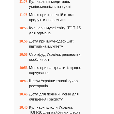
Кулінарія як медитація:
11:07
усвідомленість на кухні
Меню при хронічній втомі:
11:07
продукти-енергетики
Кулінарні музеї світу: ТОП-15
10:56
для гурмана
Дієта при іммунодефіциті:
10:56
підтримка імунітету
Стрітфуд України: регіональні
10:56
особливості
Меню при панкреатиті: щадне
10:56
харчування
Шефи України: топові кухарі
10:46
ресторанів
Дієта для печінки: меню для
10:46
очищення і захисту
,
Кулінарні школи України:
10:45
ТОП-10 для майбутніх шефів