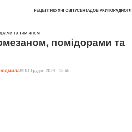
РЕЦЕПТИ
КУХНІ СВІТУ
СВЯТА
ДОБІРКИ
ПОРАДИ
ОГЛ
дорами та тим’яном
армезаном, помідорами та
Людмила
📅 01 Грудня 2024 - 15:55