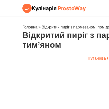
Кулінарія
ProstoWay
🍳
Головна
»
Відкритий пиріг з пармезаном, помі
Відкритий пиріг з п
тим’яном
Пугачова 