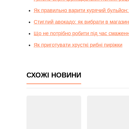
Як правильно варити курячий бульйон:
Стиглий авокадо: як вибрати в магази
Що не потрібно робити під час смаженн
Як приготувати хрусткі рибні пиріжки
СХОЖІ НОВИНИ