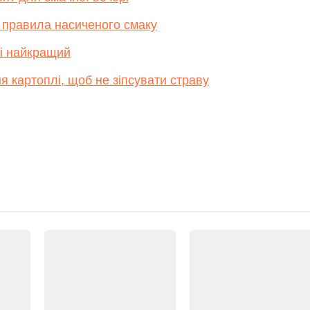
 правила насиченого смаку
ні найкращий
я картоплі, щоб не зіпсувати страву