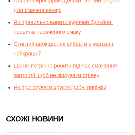
Грибно-сирні фрикадельки: легкий рецепт
для смачної вечері
Як правильно варити курячий бульйон:
правила насиченого смаку
Стиглий авокадо: як вибрати в магазині
найкращий
Що не потрібно робити під час смаження
картоплі, щоб не зіпсувати страву
Як приготувати хрусткі рибні пиріжки
СХОЖІ НОВИНИ