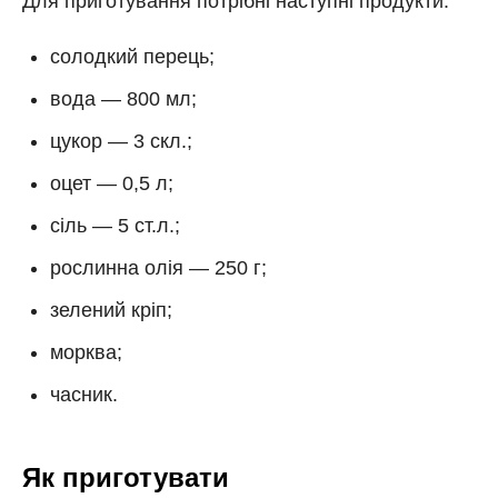
Для приготування потрібні наступні продукти:
солодкий перець;
вода
—
800 мл;
цукор
—
3 скл.;
оцет
—
0,5 л;
сіль
—
5 ст.л.;
рослинна олія
—
250 г;
зелений кріп;
морква;
часник.
Як приготувати