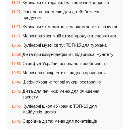
Кулінарія як терапія: їжа і психічне здоров’я
11:07
Гіпоалергенне меню для дітей: безпечні
11:07
продукти
Кулінарія як медитація: усвідомленість на кухні
11:07
Меню при хронічній втомі: продукти-енергетики
11:07
Кулінарні музеї світу: ТОП-15 для гурмана
10:56
Дієта при іммунодефіциті: підтримка імунітету
10:56
Стрітфуд України: регіональні особливості
10:56
Меню при панкреатиті: щадне харчування
10:56
Шефи України: топові кухарі ресторанів
10:46
Дієта для печінки: меню для очищення і
10:46
захисту
Кулінарні школи України: ТОП-10 для
10:45
майбутніх шефів
Сироїдна дієта: меню для початківців
10:45