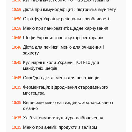
10:56
Дієта при іммунодефіциті: підтримка імунітету
10:56
Стрітфуд України: регіональні особливості
10:56
Меню при панкреатиті: щадне харчування
10:56
Шефи України: топові кухарі ресторанів
10:46
Дієта для печінки: меню для очищення і
10:46
захисту
Кулінарні школи України: ТОП-10 для
10:45
майбутніх шефів
Сироїдна дієта: меню для початківців
10:45
Ферментація: відродження стародавнього
10:35
мистецтва
Веганське меню на тиждень: збалансовано і
10:35
смачно
Хліб як символ: культура хлібопечення
10:35
Меню при анемії: продукти з залізом
10:35