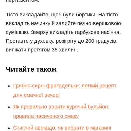
пергаментом.
Тісто викладайте, щоб були бортики. На тісто
викладіть начинку й залийте яєчно-вершковою
сумішшю. Зверху викладіть гарбузове насіння.
Поставте у духовку, розігріту до 200 градусів,
випікати протягом 35 хвилин.
Читайте також
Грибно-сирні фрикадельки: легкий рецепт
для смачної вечері
Як правильно варити курячий бульйон:
правила насиченого смаку
Стиглий авокадо: як вибрати в магазині