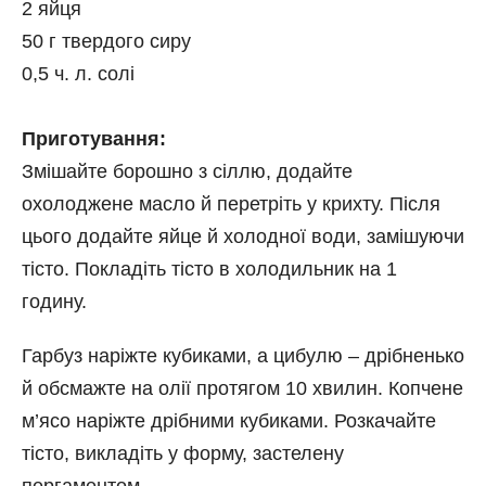
2 яйця
50 г твердого сиру
0,5 ч. л. солі
⠀
Приготування:
Змішайте борошно з сіллю, додайте
охолоджене масло й перетріть у крихту. Після
цього додайте яйце й холодної води, замішуючи
тісто. Покладіть тісто в холодильник на 1
годину.
Гарбуз наріжте кубиками, а цибулю – дрібненько
й обсмажте на олії протягом 10 хвилин. Копчене
м’ясо наріжте дрібними кубиками. Розкачайте
тісто, викладіть у форму, застелену