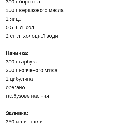
300 г борошна
150 г вершкового масла
1 яйце
0,5 ч. л. солі
2 ст. л. холодної води
⠀
Начинка:
300 г гарбуза
250 г копченого м’яса
1 цибулина
орегано
гарбузове насіння
⠀
Заливка:
250 мл вершків