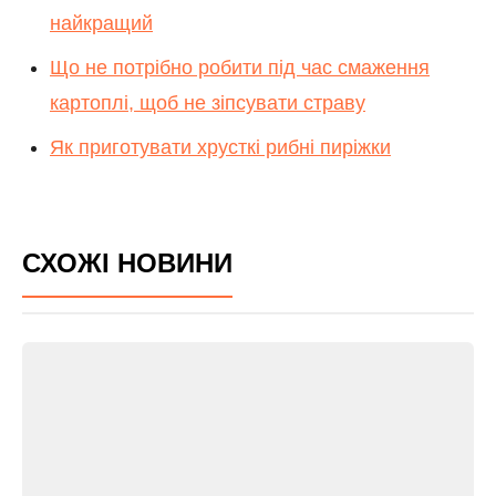
найкращий
Що не потрібно робити під час смаження
картоплі, щоб не зіпсувати страву
Як приготувати хрусткі рибні пиріжки
СХОЖІ НОВИНИ