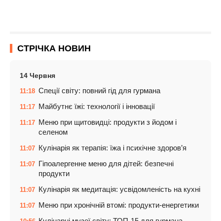
СТРІЧКА НОВИН
14 Червня
Спеції світу: повний гід для гурмана
11:18
Майбутнє їжі: технології і інновації
11:17
Меню при щитовидці: продукти з йодом і
11:17
селеном
Кулінарія як терапія: їжа і психічне здоров’я
11:07
Гіпоалергенне меню для дітей: безпечні
11:07
продукти
Кулінарія як медитація: усвідомленість на кухні
11:07
Меню при хронічній втомі: продукти-енергетики
11:07
Кулінарні музеї світу: ТОП-15 для гурмана