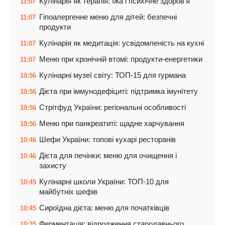
Кулінарія як терапія: їжа і психічне здоров’я
11:07
Гіпоалергенне меню для дітей: безпечні
11:07
продукти
Кулінарія як медитація: усвідомленість на кухні
11:07
Меню при хронічній втомі: продукти-енергетики
11:07
Кулінарні музеї світу: ТОП-15 для гурмана
10:56
Дієта при іммунодефіциті: підтримка імунітету
10:56
Стрітфуд України: регіональні особливості
10:56
Меню при панкреатиті: щадне харчування
10:56
Шефи України: топові кухарі ресторанів
10:46
Дієта для печінки: меню для очищення і
10:46
захисту
Кулінарні школи України: ТОП-10 для
10:45
майбутніх шефів
Сироїдна дієта: меню для початківців
10:45
Ферментація: відродження стародавнього
10:35