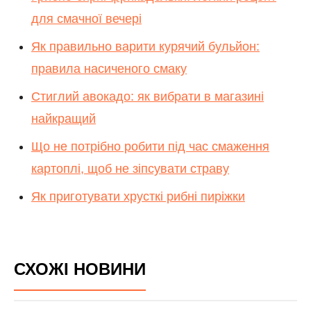
для смачної вечері
Як правильно варити курячий бульйон:
правила насиченого смаку
Стиглий авокадо: як вибрати в магазині
найкращий
Що не потрібно робити під час смаження
картоплі, щоб не зіпсувати страву
Як приготувати хрусткі рибні пиріжки
СХОЖІ НОВИНИ