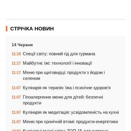
СТРІЧКА НОВИН
14 Червня
Спеції світу: повний гід для гурмана
11:18
Майбутнє їжі: технології і інновації
11:17
Меню при щитовидці: продукти з йодом і
11:17
селеном
Кулінарія як терапія: їжа і психічне здоров’я
11:07
Гіпоалергенне меню для дітей: безпечні
11:07
продукти
Кулінарія як медитація: усвідомленість на кухні
11:07
Меню при хронічній втомі: продукти-енергетики
11:07
Кулінарні музеї світу: ТОП-15 для гурмана