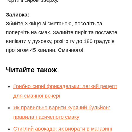
тертим сиром зверху.
Заливка:
Збийте 3 яйця зі сметаною, посоліть та
поперчіть на смак. Залийте пиріг та поставте
випікати у духовку, розігріту до 180 градусів
протягом 45 хвилин. Смачного!
Читайте також
Грибно-сирні фрикадельки: легкий рецепт
для смачної вечері
Як правильно варити курячий бульйон:
правила насиченого смаку
Стиглий авокадо: як вибрати в магазині