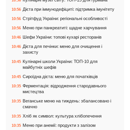
10:56
Дієта при іммунодефіциті: підтримка імунітету
10:56
Стрітфуд України: регіональні особливості
10:56
Меню при панкреатиті: щадне харчування
10:56
Шефи України: топові кухарі ресторанів
10:46
Дієта для печінки: меню для очищення і
10:46
захисту
Кулінарні школи України: ТОП-10 для
10:45
майбутніх шефів
Сироїдна дієта: меню для початківців
10:45
Ферментація: відродження стародавнього
10:35
мистецтва
Веганське меню на тиждень: збалансовано і
10:35
смачно
Хліб як символ: культура хлібопечення
10:35
Меню при анемії: продукти з залізом
10:35