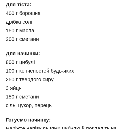
Для тіста:
400 г борошна
дрібка солі
150 г масла
200 г сметани
Для начинки:
800 г цибулі
100 г копченостей будь-яких
250 г твердого сиру
3 яйця
150 г сметани
сіль, цукор, перець
Готуємо начинку:
Наріжте напівкільцями цибулю й покладіть на