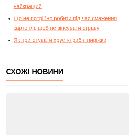
найкращий
Що не потрібно робити під час смаження
картоплі, щоб не зіпсувати страву
Як приготувати хрусткі рибні пиріжки
СХОЖІ НОВИНИ