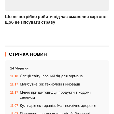
Що не потрібно робити під час смаження картоплі,
щоб не зіпсувати страву
СТРІЧКА НОВИН
14 Червня
Спеції світу: повний гід для гурмана
11:18
Майбутнє їжі: технології і інновації
11:17
Меню при щитовидці: продукти з йодом і
11:17
селеном
Кулінарія як терапія: їжа і психічне здоров’я
11:07
Гіпоалергенне меню для дітей: безпечні
11:07