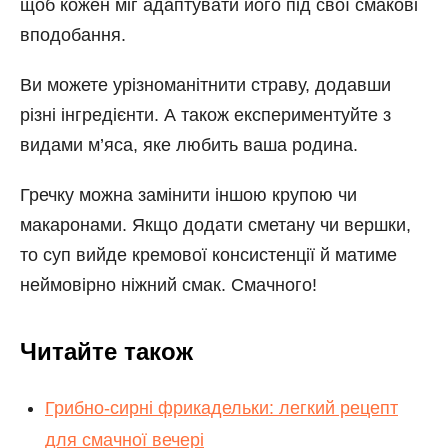
щоб кожен міг адаптувати його під свої смакові
вподобання.
Ви можете урізноманітнити страву, додавши
різні інгредієнти. А також експериментуйте з
видами м’яса, яке любить ваша родина.
Гречку можна замінити іншою крупою чи
макаронами. Якщо додати сметану чи вершки,
то суп вийде кремової консистенції й матиме
неймовірно ніжний смак. Смачного!
Читайте також
Грибно-сирні фрикадельки: легкий рецепт
для смачної вечері