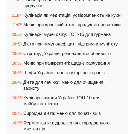
продукти
Кулінарія як медитація: усвідомленість на кухні
11:07
Меню при хронічній втомі: продукти-енергетики
11:07
Кулінарні музеї світу: ТОП-15 для гурмана
10:56
Дієта при іммунодефіциті: підтримка імунітету
10:56
Стрітфуд України: регіональні особливості
10:56
Меню при панкреатиті: щадне харчування
10:56
Шефи України: топові кухарі ресторанів
10:46
Дієта для печінки: меню для очищення і
10:46
захисту
Кулінарні школи України: ТОП-10 для
10:45
майбутніх шефів
Сироїдна дієта: меню для початківців
10:45
Ферментація: відродження стародавнього
10:35
мистецтва