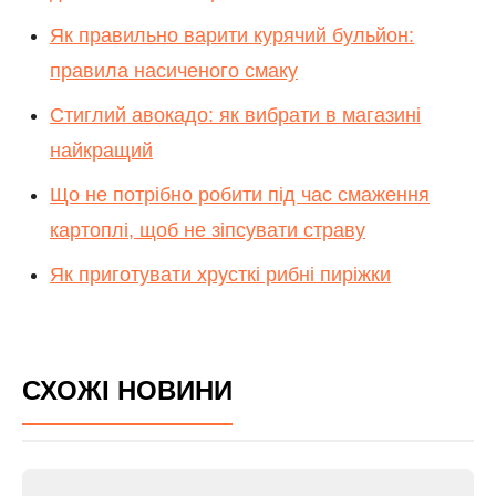
Як правильно варити курячий бульйон:
правила насиченого смаку
Стиглий авокадо: як вибрати в магазині
найкращий
Що не потрібно робити під час смаження
картоплі, щоб не зіпсувати страву
Як приготувати хрусткі рибні пиріжки
СХОЖІ НОВИНИ