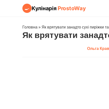
Кулінарія
ProstoWay
🍳
Головна
»
Як врятувати занадто сухі пиріжки т
Як врятувати занадт
Ольга Кра