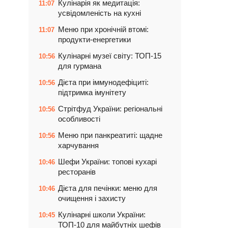
Кулінарія як медитація:
11:07
усвідомленість на кухні
Меню при хронічній втомі:
11:07
продукти-енергетики
Кулінарні музеї світу: ТОП-15
10:56
для гурмана
Дієта при іммунодефіциті:
10:56
підтримка імунітету
Стрітфуд України: регіональні
10:56
особливості
Меню при панкреатиті: щадне
10:56
харчування
Шефи України: топові кухарі
10:46
ресторанів
Дієта для печінки: меню для
10:46
очищення і захисту
Кулінарні школи України:
10:45
ТОП-10 для майбутніх шефів