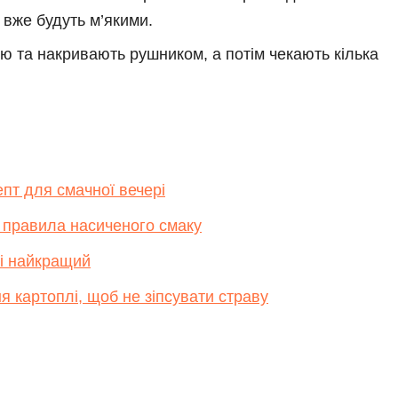
 вже будуть м’якими.
 та накривають рушником, а потім чекають кілька
пт для смачної вечері
 правила насиченого смаку
ні найкращий
я картоплі, щоб не зіпсувати страву