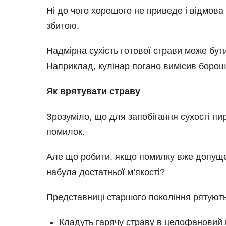
Ні до чого хорошого не приведе і відмова
збитою.
Надмірна сухість готової страви може бут
Наприклад, кулінар погано вимісив борош
Як врятувати страву
Зрозуміло, що для запобігання сухості пи
помилок.
Але що робити, якщо помилку вже допущено
набула достатньої м’якості?
Представниці старшого покоління рятують 
Кладуть гарячу страву в целофановий 