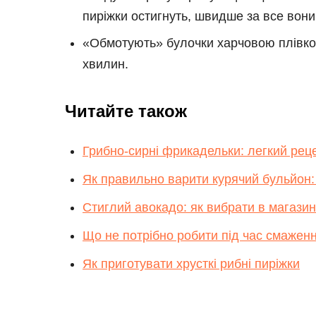
пиріжки остигнуть, швидше за все вони
«Обмотують» булочки харчовою плівкою
хвилин.
Читайте також
Грибно-сирні фрикадельки: легкий реце
Як правильно варити курячий бульйон:
Стиглий авокадо: як вибрати в магази
Що не потрібно робити під час смаженн
Як приготувати хрусткі рибні пиріжки