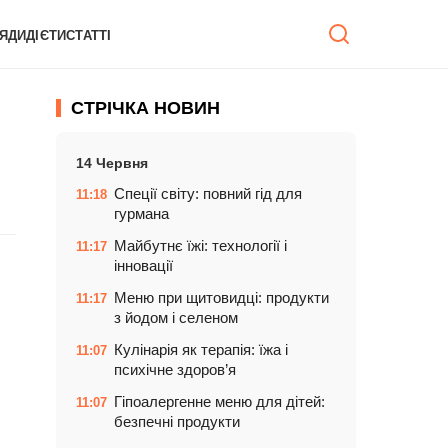
ЯДИ
ДІЄТИ
СТАТТІ
СТРІЧКА НОВИН
14 Червня
Спеції світу: повний гід для
11:18
гурмана
Майбутнє їжі: технології і
11:17
інновації
Меню при щитовидці: продукти
11:17
з йодом і селеном
Кулінарія як терапія: їжа і
11:07
психічне здоров’я
Гіпоалергенне меню для дітей:
11:07
безпечні продукти