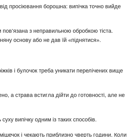
 від просіювання борошна: випічка точно вийде
и пов’язана з неправильною обробкою тіста.
няну основу або не дав їй «піднятися».
ріжків і булочок треба уникати перелічених вище
, а страва встигла дійти до готовності, але не
суху випічку одним із таких способів.
мішечок і чекають приблизно чверть години. Коли