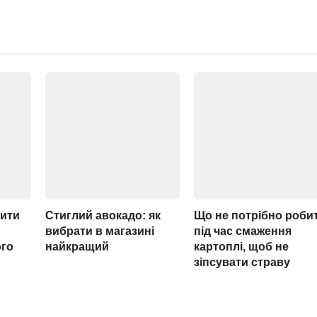
рити
Стиглий авокадо: як
Що не потрібно роби
вибрати в магазині
під час смаження
ого
найкращий
картоплі, щоб не
зіпсувати страву