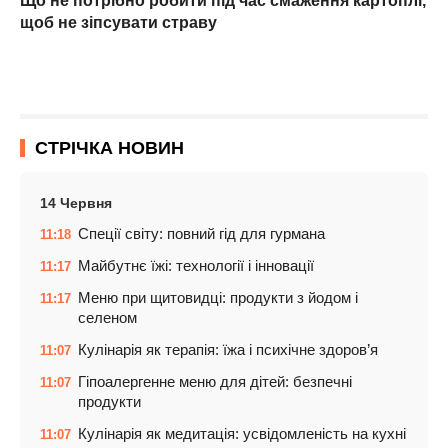
Що не потрібно робити під час смаження картоплі,
щоб не зіпсувати страву
СТРІЧКА НОВИН
14 Червня
Спеції світу: повний гід для гурмана
11:18
Майбутнє їжі: технології і інновації
11:17
Меню при щитовидці: продукти з йодом і
11:17
селеном
Кулінарія як терапія: їжа і психічне здоров’я
11:07
Гіпоалергенне меню для дітей: безпечні
11:07
продукти
Кулінарія як медитація: усвідомленість на кухні
11:07