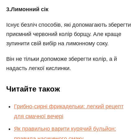
3.Лимонний сік
Існує безліч способів, які допомагають зберегти
приємний червоний колір борщу. Але краще
зупинити свій вибір на лимонному соку.
Він не тільки допоможе зберегти колір, а й
надасть легкої кислинки.
Читайте також
Грибно-сирні фрикадельки: легкий рецепт
для смачної вечері
Як правильно варити курячий бульйон:
правила насиченого смаку