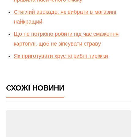
Стиглий авокадо: як вибрати в магазині
найкращий
Що не потрібно робити під час смаження
картоплі, щоб не зіпсувати страву
Як приготувати хрусткі рибні пиріжки
СХОЖІ НОВИНИ