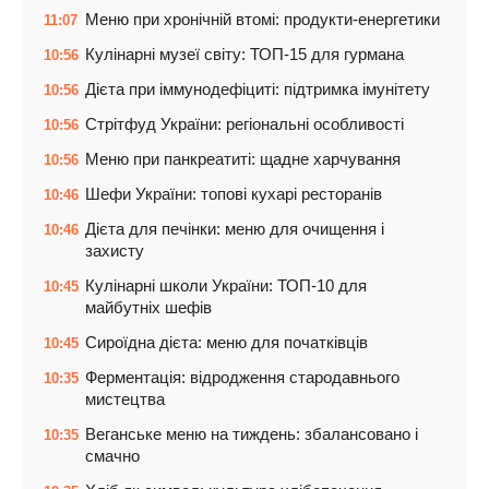
Меню при хронічній втомі: продукти-енергетики
11:07
Кулінарні музеї світу: ТОП-15 для гурмана
10:56
Дієта при іммунодефіциті: підтримка імунітету
10:56
Стрітфуд України: регіональні особливості
10:56
Меню при панкреатиті: щадне харчування
10:56
Шефи України: топові кухарі ресторанів
10:46
Дієта для печінки: меню для очищення і
10:46
захисту
Кулінарні школи України: ТОП-10 для
10:45
майбутніх шефів
Сироїдна дієта: меню для початківців
10:45
Ферментація: відродження стародавнього
10:35
мистецтва
Веганське меню на тиждень: збалансовано і
10:35
смачно