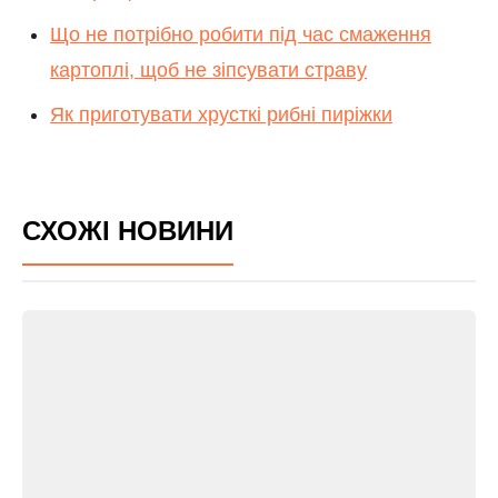
Що не потрібно робити під час смаження
картоплі, щоб не зіпсувати страву
Як приготувати хрусткі рибні пиріжки
СХОЖІ НОВИНИ