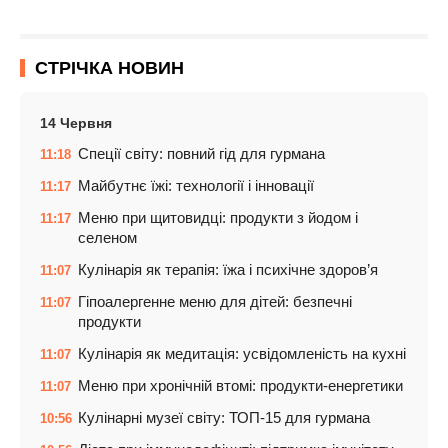
СТРІЧКА НОВИН
14 Червня
Спеції світу: повний гід для гурмана
11:18
Майбутнє їжі: технології і інновації
11:17
Меню при щитовидці: продукти з йодом і
11:17
селеном
Кулінарія як терапія: їжа і психічне здоров’я
11:07
Гіпоалергенне меню для дітей: безпечні
11:07
продукти
Кулінарія як медитація: усвідомленість на кухні
11:07
Меню при хронічній втомі: продукти-енергетики
11:07
Кулінарні музеї світу: ТОП-15 для гурмана
10:56