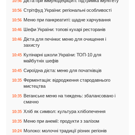
Дієта при іммунодефіциті: підтримка імунітету
10:56
Стрітфуд України: регіональні особливості
10:56
Меню при панкреатиті: щадне харчування
10:56
Шефи України: топові кухарі ресторанів
10:46
Дієта для печінки: меню для очищення і
10:46
захисту
Кулінарні школи України: ТОП-10 для
10:45
майбутніх шефів
Сироїдна дієта: меню для початківців
10:45
Ферментація: відродження стародавнього
10:35
мистецтва
Веганське меню на тиждень: збалансовано і
10:35
смачно
Хліб як символ: культура хлібопечення
10:35
Меню при анемії: продукти з залізом
10:35
Молоко: молочні традиції різних регіонів
10:24