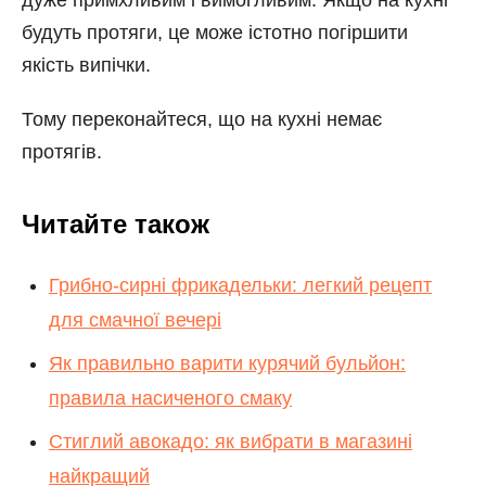
дуже примхливим і вимогливим. Якщо на кухні
будуть протяги, це може істотно погіршити
якість випічки.
Тому переконайтеся, що на кухні немає
протягів.
Читайте також
Грибно-сирні фрикадельки: легкий рецепт
для смачної вечері
Як правильно варити курячий бульйон:
правила насиченого смаку
Стиглий авокадо: як вибрати в магазині
найкращий