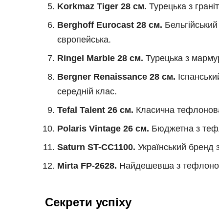
Korkmaz Tiger 28 см.
Турецька з грані
Berghoff Eurocast 28 см.
Бельгійський 
європейська.
Ringel Marble 28 см.
Турецька з мармур
Bergner Renaissance 28 см.
Іспанськи
середній клас.
Tefal Talent 26 см.
Класична тефлонова 
Polaris Vintage 26 см.
Бюджетна з тефл
Saturn ST-CC1100.
Український бренд з
Mirta FP-2628.
Найдешевша з тефлоном.
Секрети успіху