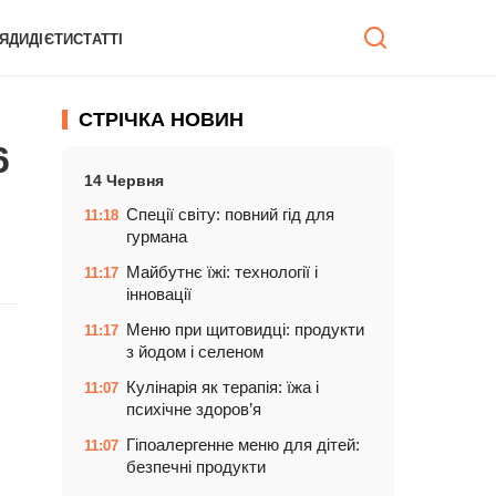
ЯДИ
ДІЄТИ
СТАТТІ
СТРІЧКА НОВИН
6
14 Червня
Спеції світу: повний гід для
11:18
гурмана
Майбутнє їжі: технології і
11:17
інновації
Меню при щитовидці: продукти
11:17
з йодом і селеном
Кулінарія як терапія: їжа і
11:07
психічне здоров’я
Гіпоалергенне меню для дітей:
11:07
безпечні продукти