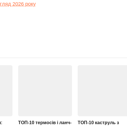
огляд 2026 року
:
ТОП-10 термосів і ланч-
ТОП-10 каструль з