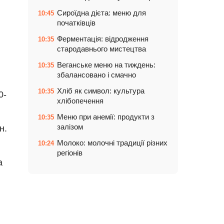
Сироїдна дієта: меню для
10:45
початківців
Ферментація: відродження
10:35
стародавнього мистецтва
Веганське меню на тиждень:
10:35
збалансовано і смачно
Хліб як символ: культура
10:35
0-
хлібопечення
Меню при анемії: продукти з
10:35
залізом
н.
Молоко: молочні традиції різних
10:24
регіонів
а