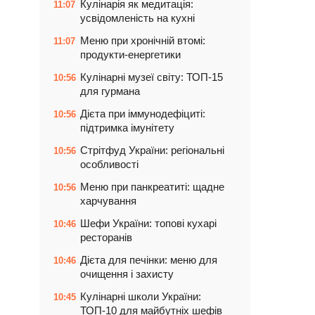
Кулінарія як медитація:
11:07
усвідомленість на кухні
Меню при хронічній втомі:
11:07
продукти-енергетики
Кулінарні музеї світу: ТОП-15
10:56
для гурмана
Дієта при іммунодефіциті:
10:56
підтримка імунітету
Стрітфуд України: регіональні
10:56
особливості
Меню при панкреатиті: щадне
10:56
харчування
Шефи України: топові кухарі
10:46
ресторанів
Дієта для печінки: меню для
10:46
очищення і захисту
Кулінарні школи України:
10:45
ТОП-10 для майбутніх шефів