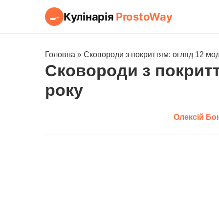
Кулінарія
ProstoWay
🍳
Головна
»
Сковороди з покриттям: огляд 12 мо
Сковороди з покритт
року
Олексій Бо