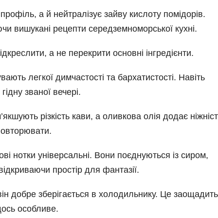
рофіль, а й нейтралізує зайву кислоту помідорів.
чи вишукані рецепти середземноморської кухні.
креслити, а не перекрити основні інгредієнти.
вають легкої димчастості та бархатистості. Навіть
гідну званої вечері.
’якшують різкість кави, а оливкова олія додає ніжніст
повторювати.
ві нотки універсальні. Вони поєднуються із сиром,
відкриваючи простір для фантазії.
він добре зберігається в холодильнику. Це заощадить
щось особливе.