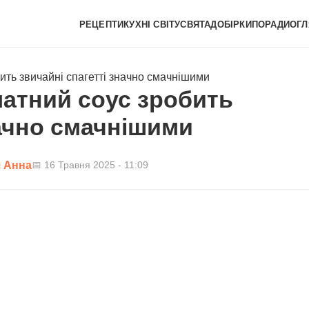
РЕЦЕПТИ
КУХНІ СВІТУ
СВЯТА
ДОБІРКИ
ПОРАДИ
ОГЛ
ить звичайні спагетті значно смачнішими
матний соус зробить
начно смачнішими
 Анна
📅 16 Травня 2025 - 11:09