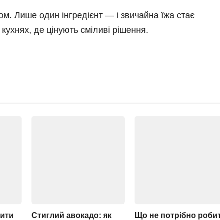
м. Лише один інгредієнт — і звичайна їжа стає
ухнях, де цінують сміливі рішення.
рити
Стиглий авокадо: як
Що не потрібно роби