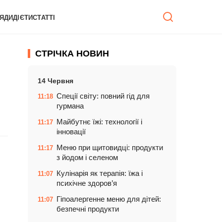
ЯДИ
ДІЄТИ
СТАТТІ
СТРІЧКА НОВИН
14 Червня
Спеції світу: повний гід для
11:18
гурмана
Майбутнє їжі: технології і
11:17
інновації
Меню при щитовидці: продукти
11:17
з йодом і селеном
Кулінарія як терапія: їжа і
11:07
психічне здоров’я
Гіпоалергенне меню для дітей:
11:07
безпечні продукти