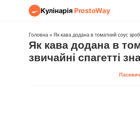
Кулінарія
ProstoWay
🍳
Головна
»
Як кава додана в томатний соус зроб
Як кава додана в то
звичайні спагетті з
Пасевич