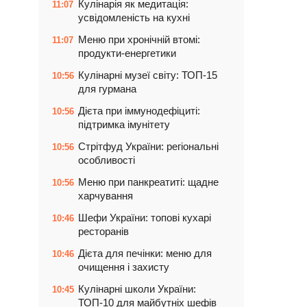
Кулінарія як медитація:
11:07
усвідомленість на кухні
Меню при хронічній втомі:
11:07
продукти-енергетики
Кулінарні музеї світу: ТОП-15
10:56
для гурмана
Дієта при іммунодефіциті:
10:56
підтримка імунітету
Стрітфуд України: регіональні
10:56
особливості
Меню при панкреатиті: щадне
10:56
харчування
Шефи України: топові кухарі
10:46
ресторанів
Дієта для печінки: меню для
10:46
очищення і захисту
Кулінарні школи України:
10:45
ТОП-10 для майбутніх шефів