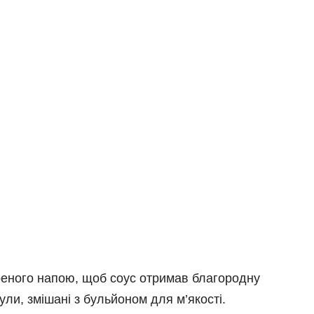
реного напою, щоб соус отримав благородну
ули, змішані з бульйоном для м’якості.