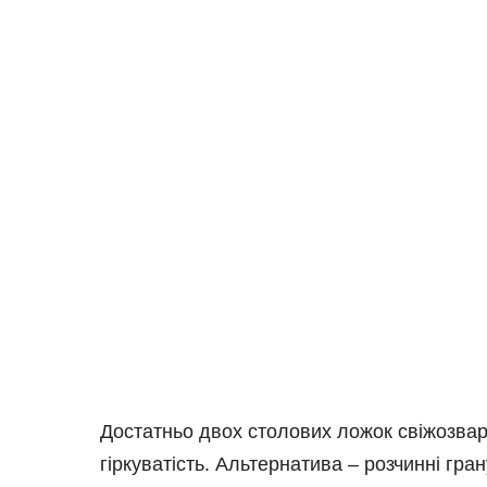
Достатньо двох столових ложок свіжозва
гіркуватість. Альтернатива – розчинні гран